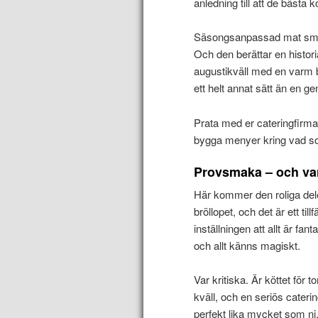
anledning till att de bästa 
Säsongsanpassad mat smakar
Och den berättar en historia
augustikväll med en varm b
ett helt annat sätt än en g
Prata med er cateringfirma
bygga menyer kring vad so
Provsmaka – och var
Här kommer den roliga del
bröllopet, och det är ett ti
inställningen att allt är fan
och allt känns magiskt.
Var kritiska. Är köttet för
kväll, och en seriös caterin
perfekt lika mycket som ni