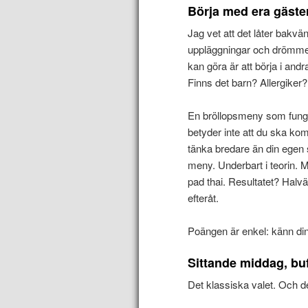
Börja med era gäste
Jag vet att det låter bakvä
uppläggningar och drömmer
kan göra är att börja i and
Finns det barn? Allergiker
En bröllopsmeny som funge
betyder inte att du ska ko
tänka bredare än din egen 
meny. Underbart i teorin. M
pad thai. Resultatet? Halvä
efteråt.
Poängen är enkel: känn din
Sittande middag, buf
Det klassiska valet. Och de