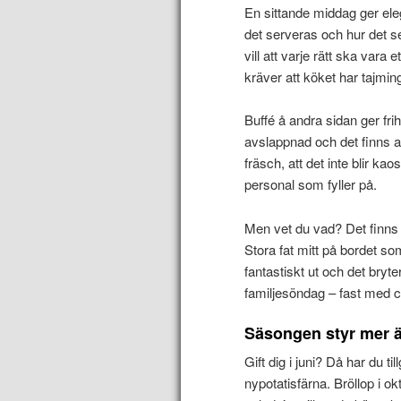
En sittande middag ger ele
det serveras och hur det se
vill att varje rätt ska vara
kräver att köket har tajmin
Buffé å andra sidan ger fri
avslappnad och det finns all
fräsch, att det inte blir ka
personal som fyller på.
Men vet du vad? Det finns e
Stora fat mitt på bordet s
fantastiskt ut och det bry
familjesöndag – fast med 
Säsongen styr mer ä
Gift dig i juni? Då har du t
nypotatisfärna. Bröllop i o