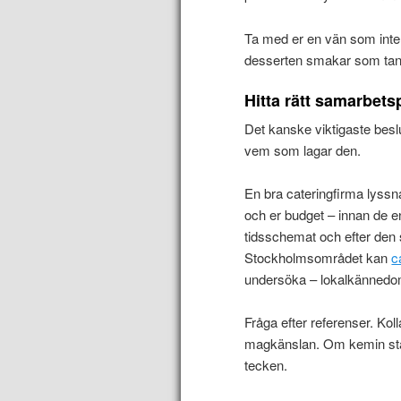
Ta med er en vän som inte 
desserten smakar som tandkr
Hitta rätt samarbets
Det kanske viktigaste beslu
vem som lagar den.
En bra cateringfirma lyssnar
och er budget – innan de en
tidsschemat och efter den st
Stockholmsområdet kan
c
undersöka – lokalkännedom o
Fråga efter referenser. Kolla
magkänslan. Om kemin stäm
tecken.