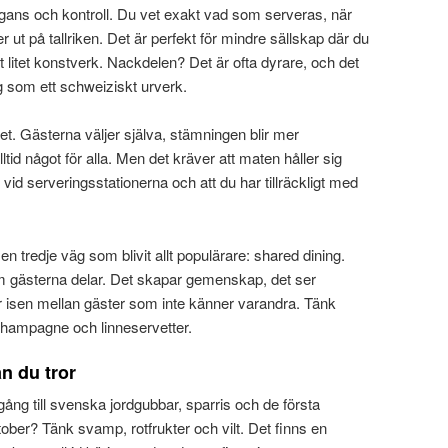
gans och kontroll. Du vet exakt vad som serveras, när
r ut på tallriken. Det är perfekt för mindre sällskap där du
 ett litet konstverk. Nackdelen? Det är ofta dyrare, och det
g som ett schweiziskt urverk.
het. Gästerna väljer själva, stämningen blir mer
tid något för alla. Men det kräver att maten håller sig
os vid serveringsstationerna och att du har tillräckligt med
n tredje väg som blivit allt populärare: shared dining.
om gästerna delar. Det skapar gemenskap, det ser
ter isen mellan gäster som inte känner varandra. Tänk
champagne och linneservetter.
n du tror
illgång till svenska jordgubbar, sparris och de första
ktober? Tänk svamp, rotfrukter och vilt. Det finns en