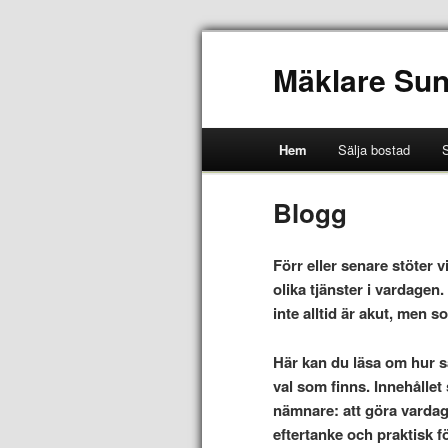
Mäklare Sun
Hem
Sälja bostad
S
Blogg
Förr eller senare stöter 
olika tjänster i vardage
inte alltid är akut, men s
Här kan du läsa om hur sa
val som finns. Innehåll
nämnare: att göra vardage
eftertanke och praktisk fö