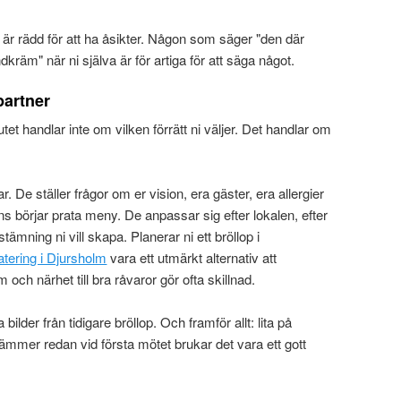
är rädd för att ha åsikter. Någon som säger "den där
äm" när ni själva är för artiga för att säga något.
partner
tet handlar inte om vilken förrätt ni väljer. Det handlar om
. De ställer frågor om er vision, era gäster, era allergier
s börjar prata meny. De anpassar sig efter lokalen, efter
ämning ni vill skapa. Planerar ni ett bröllop i
atering i Djursholm
vara ett utmärkt alternativ att
ch närhet till bra råvaror gör ofta skillnad.
 bilder från tidigare bröllop. Och framför allt: lita på
mer redan vid första mötet brukar det vara ett gott