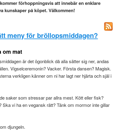
t kommer förhoppningsvis att innebär en enklare
ya kunskaper på köpet. Välkommen!
ätt meny för bröllopsmiddagen?
ra om mat
psmiddagen är det ögonblick då alla sätter sig ner, andas
vällen. Vigselceremonin? Vacker. Första dansen? Magisk.
rna verkligen känner om ni har lagt ner hjärta och själ i
 saker som stressar par allra mest. Kött eller fisk?
g? Ska vi ha en vegansk rätt? Tänk om mormor inte gillar
nom djungeln.