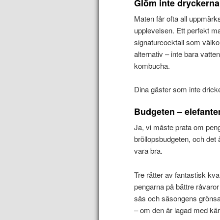
Glöm inte dryckerna
Maten får ofta all uppmär
upplevelsen. Ett perfekt ma
signaturcocktail som välkom
alternativ – inte bara vatte
kombucha.
Dina gäster som inte drick
Budgeten – elefante
Ja, vi måste prata om penga
bröllopsbudgeten, och det är
vara bra.
Tre rätter av fantastisk kval
pengarna på bättre råvaror i
sås och säsongens grönsa
– om den är lagad med kärl