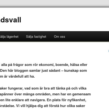
dsvall
älja lägenhet
Sälja fastighet
Om oss
vi alla på frågor som rör ekonomi, boende, hälsa eller
n. Den här bloggen samlar just sådant – kunskap som
om är värdefull att ha.
ker fungerar, vad som är bra att tänka på och vilka
et spänner över många områden, men har en gemensam
n lite enklare att navigera. En plats för nyfikenhet,
rståelse. Vi vill hjälpa dig att förstå hur olika saker