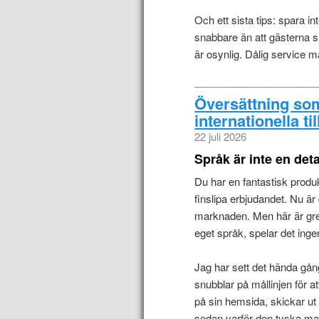
Och ett sista tips: spara i
snabbare än att gästerna si
är osynlig. Dålig service 
Översättning som 
internationella ti
22 juli 2026
Språk är inte en deta
Du har en fantastisk produk
finslipa erbjudandet. Nu är 
marknaden. Men här är gre
eget språk, spelar det ingen
Jag har sett det hända gå
snubblar på mållinjen för a
på sin hemsida, skickar u
sedan varför den tyska mar