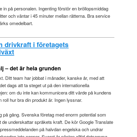
nte in på personalen. Ingenting förstör en bröllopsmiddag
tter och väntar i 45 minuter mellan rätterna. Bra service
märks omedelbart.
drivkraft i företagets
llväxt
lj – det är hela grunden
t. Ditt team har jobbat i månader, kanske år, med att
det dags att ta steget ut på den internationella
jen: om du inte kan kommunicera ditt värde på kundens
 roll hur bra din produkt är. Ingen lyssnar.
ng på gång. Svenska företag med enorm potential som
tt de underskattar språkets kraft. De kör Google Translate
t pressmeddelanden på halvdan engelska och undrar
knaden inte nappar. Svaret är nästan alltid detsamma.