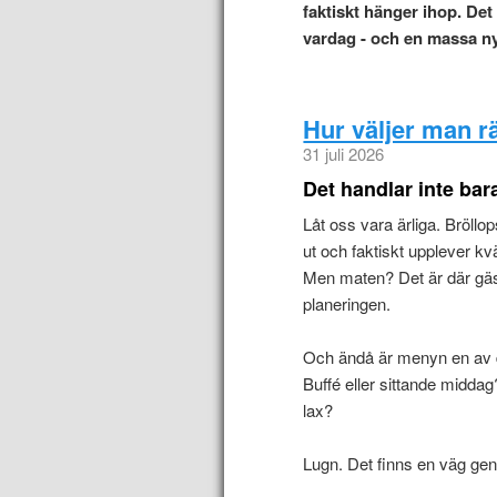
faktiskt hänger ihop. De
vardag - och en massa n
Hur väljer man r
31 juli 2026
Det handlar inte ba
Låt oss vara ärliga. Bröllo
ut och faktiskt upplever k
Men maten? Det är där gäste
planeringen.
Och ändå är menyn en av de
Buffé eller sittande midda
lax?
Lugn. Det finns en väg ge