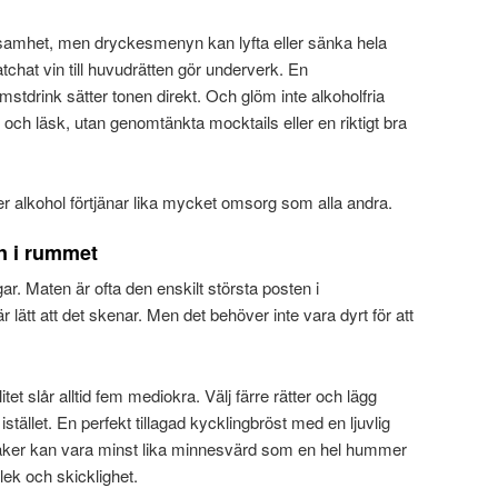
ksamhet, men dryckesmenyn kan lyfta eller sänka hela
tchat vin till huvudrätten gör underverk. En
stdrink sätter tonen direkt. Och glöm inte alkoholfria
n och läsk, utan genomtänkta mocktails eller en riktigt bra
er alkohol förtjänar lika mycket omsorg som alla andra.
n i rummet
r. Maten är ofta den enskilt största posten i
 lätt att det skenar. Men det behöver inte vara dyrt för att
itet slår alltid fem mediokra. Välj färre rätter och lägg
stället. En perfekt tillagad kycklingbröst med en ljuvlig
ker kan vara minst lika minnesvärd som en hel hummer
ek och skicklighet.