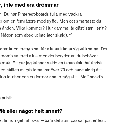
r, inte med era drömmar
nt. Du har Pinterest-boards fulla med vackra
 om en femrätters med tryffel. Men det smartaste du
ra änden. Vilka kommer? Hur gammal är gästlistan i snitt?
? Någon som absolut inte äter skaldjur?
rar är en meny som får alla att känna sig välkomna. Det
mpromissa med allt – men det betyder att du behöver
smak. Ett par jag känner valde en fantastisk thailändsk
en hälften av gästerna var över 70 och hade aldrig ätit
tna tallrikar och en farmor som smög ut till McDonald's
 publik.
fé eller något helt annat?
t finns inget rätt svar – bara det som passar just er fest.